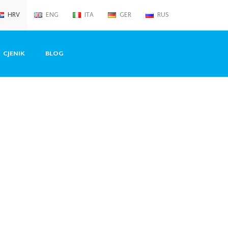
HRV
ENG
ITA
GER
RUS
CJENIK
BLOG