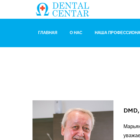
ГЛАВНАЯ
О НАС
НАША ПРОФЕССИОНА
DMD, 
Марьян
уважае