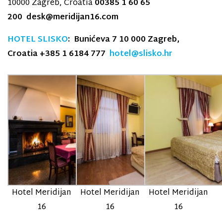
10000 Zagreb, Croatia
00385 1 60 65
200
desk@meridijan16.com
HOTEL SLISKO
: Bunićeva 7 10 000 Zagreb,
Croatia +385 1 6184 777
hotel@slisko.hr
Hotel Meridijan
Hotel Meridijan
Hotel Meridijan
16
16
16